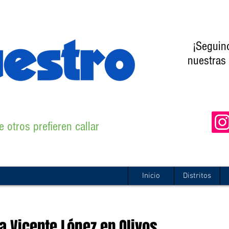
¡Seguin
nuestras 
 otros prefieren callar
Inicio
Distritos
a Vicente López en Olivos