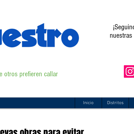
¡Seguin
nuestras 
 otros prefieren callar
Inicio
Distritos
evas obras para evitar