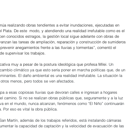
inúa realizando obras tendientes a evitar inundaciones, ejecutadas en 
l Plata. De este  modo, y atendiendo una realidad irrefutable como es el 
cen conocidos estragos, la gestión local sigue adelante con obras de 
 avanzan las tareas de ampliación, reparación y construcción de sumideros 
 prevenir anegamientos frente a las lluvias y tormentas”, comentó el 
e supervisar los trabajos.
cativa muy a pesar de la postura ideológica que profesa Milei. 
Un 
cambio climático ya que esto sería poner en marcha políticas que, de un 
inantes. El daño ambiental es una realidad irrefutable. La situación la 
otros menos, pero todos se ven afectados.
pa a esas copiosas lluvias que devoran calles e ingresan a hogares 
el camino. Si no se realizan obras públicas que, seguramente y a la luz 
rva en el mundo, nunca alcanzan, fenómenos como “El Niño” continuarán 
 Por eso es vital la obra pública.
 San Martín, además de los trabajos referidos, está instalando cámaras 
umentar la capacidad de captación y la velocidad de evacuación de las 