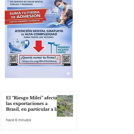
El “Riesgo Milei” afecta
las exportaciones a
Brasil, en particular a la
industria automotriz de
hace 6 minutos
la provincia