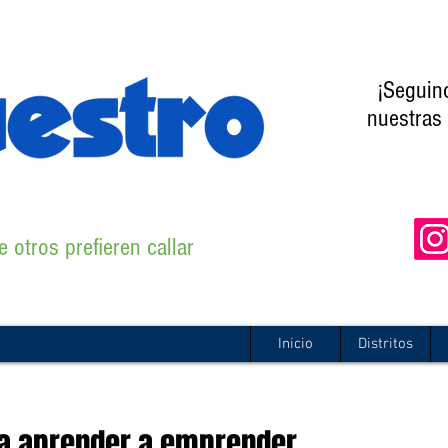
¡Seguin
nuestras 
 otros prefieren callar
Inicio
Distritos
ra aprender a emprender