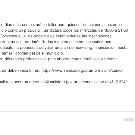
 en días más comenzará un taller para quienes “se animan a lanzar un 
vicio como un producto”. Se dictará todos los miércoles de 18:00 a 21:00 
 Comienza el 31 de agosto y ya están abiertas las inscripciones.
n de 4 meses, se darán “todas las herramientas necesarias para 
ósito, la propuesta de valor, un plan de marketing, financiación, hasta 
os temas” confían desde el municipio.
de diferentes profesionales para abordar estas temáticas y brindar 
, se deben inscribir en: https://www.sanisidro.gob.ar/formulario/curso-
mail a expoemprendedores@sanisidro.gov.ar o comunicarse al 4512-3242.