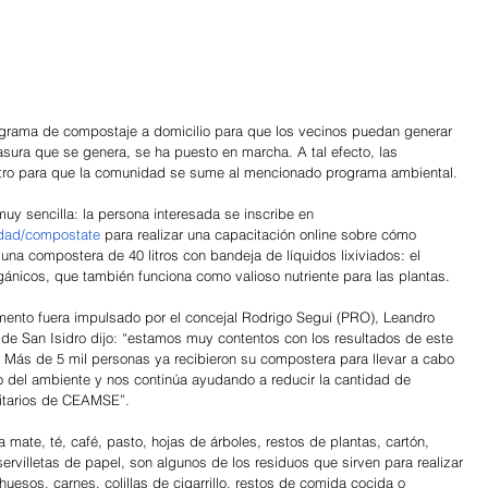
grama de compostaje a domicilio para que los vecinos puedan generar 
asura que se genera, se ha puesto en marcha. A tal efecto, las 
istro para que la comunidad se sume al mencionado programa ambiental.
 muy sencilla: la persona interesada se inscribe en 
lidad/compostate
 para realizar una capacitación online sobre cómo 
una compostera de 40 litros con bandeja de líquidos lixiviados: el 
gánicos, que también funciona como valioso nutriente para las plantas.
mento fuera impulsado por el concejal Rodrigo Seguí (PRO), Leandro 
 de San Isidro dijo: “estamos muy contentos con los resultados de este 
 Más de 5 mil personas ya recibieron su compostera para llevar a cabo 
 del ambiente y nos continúa ayudando a reducir la cantidad de 
nitarios de CEAMSE”.
 mate, té, café, pasto, hojas de árboles, restos de plantas, cartón, 
rvilletas de papel, son algunos de los residuos que sirven para realizar 
huesos, carnes, colillas de cigarrillo, restos de comida cocida o 