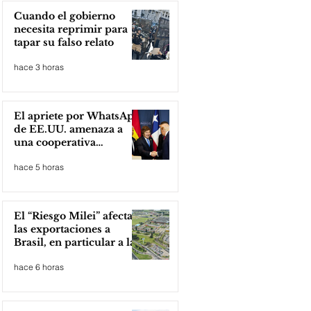
Cuando el gobierno
necesita reprimir para
tapar su falso relato
hace 3 horas
El apriete por WhatsApp
de EE.UU. amenaza a
una cooperativa
argentina para boicotear
hace 5 horas
a Huawei
El “Riesgo Milei” afecta
las exportaciones a
Brasil, en particular a la
industria automotriz de
hace 6 horas
la provincia