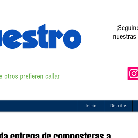
¡Seguin
nuestras 
 otros prefieren callar
Inicio
Distritos
nda entrega de composteras a