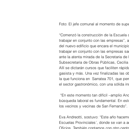
Foto: El jefe comunal al momento de supe
“Comenzó la construcción de la Escuela d
trabajar en conjunto con las empresas”, a
del nuevo edificio que encara el municipio
trabajar en conjunto con las empresas san
ante la atenta mirada de la Secretaria de
Subsecretaria de Obras Públicas, Cecilia
Allí se dictarán cursos que faciliten rápi
gasista y más. Una vez finalizadas las o
la que funciona en  Sarratea 701, que pe
el sector gastronómico, con una sólida i
 “En este momento tan difícil –amplio Andreotti- que estamos transitando por la pandemia, la capacitación para la 
búsqueda laboral es fundamental. En este
los vecinos y vecinas de San Fernando”.
Eva Andreotti, sostuvo: “Este año hacem
Escuelas Provinciales´, donde se van a a
Oficios. También contamos con otro centr