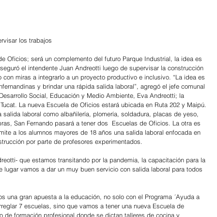
rvisar los trabajos
e Oficios; será un complemento del futuro Parque Industrial, la idea es 
seguró el intendente Juan Andreotti luego de supervisar la construcción 
 con miras a integrarlo a un proyecto productivo e inclusivo. “La idea es 
fernandinas y brindar una rápida salida laboral”, agregó el jefe comunal 
 Desarrollo Social, Educación y Medio Ambiente, Eva Andreotti; la 
 Tucat. La nueva Escuela de Oficios estará ubicada en Ruta 202 y Maipú. 
da salida laboral como albañilería, plomería, soldadura, placas de yeso, 
bras, San Fernando pasará a tener dos  Escuelas de Oficios. La otra es 
rmite a los alumnos mayores de 18 años una salida laboral enfocada en 
nstrucción por parte de profesores experimentados. 
 lugar vamos a dar un muy buen servicio con salida laboral para todos 
os una gran apuesta a la educación, no solo con el Programa ´Ayuda a 
rreglar 7 escuelas, sino que vamos a tener una nueva Escuela de 
o de formación profesional donde se dictan talleres de cocina y 