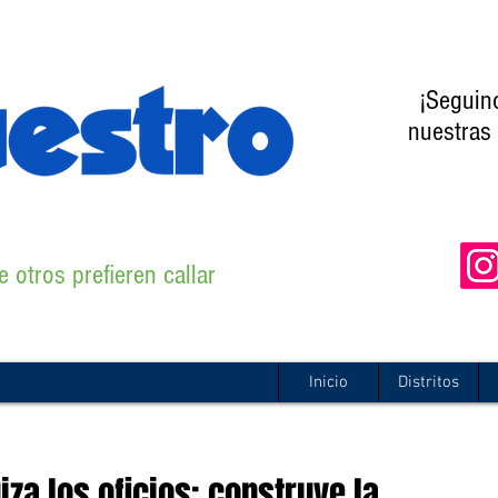
¡Seguin
nuestras 
 otros prefieren callar
Inicio
Distritos
za los oficios: construye la