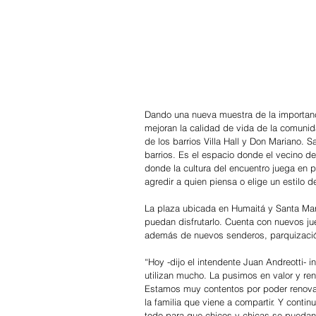
Dando una nueva muestra de la importanci
mejoran la calidad de vida de la comunida
de los barrios Villa Hall y Don Mariano. 
barrios. Es el espacio donde el vecino d
donde la cultura del encuentro juega en p
agredir a quien piensa o elige un estilo de
La plaza ubicada en Humaitá y Santa Mar
puedan disfrutarlo. Cuenta con nuevos jue
además de nuevos senderos, parquizaci
“Hoy -dijo el intendente Juan Andreotti- 
utilizan mucho. La pusimos en valor y re
Estamos muy contentos por poder renovar
la familia que viene a compartir. Y conti
todo para que chicos y chicas se puedan 