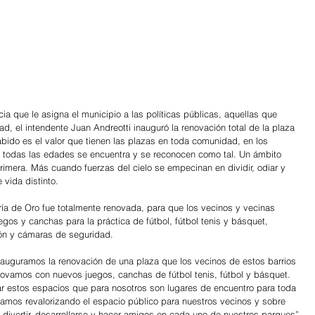
a que le asigna el municipio a las políticas públicas, aquellas que 
d, el intendente Juan Andreotti inauguró la renovación total de la plaza 
Sabido es el valor que tienen las plazas en toda comunidad, en los 
e todas las edades se encuentra y se reconocen como tal. Un ámbito 
rimera. Más cuando fuerzas del cielo se empecinan en dividir, odiar y 
 vida distinto.
ía de Oro fue totalmente renovada, para que los vecinos y vecinas 
gos y canchas para la práctica de fútbol, fútbol tenis y básquet, 
ón y cámaras de seguridad.
inauguramos la renovación de una plaza que los vecinos de estos barrios 
novamos con nuevos juegos, canchas de fútbol tenis, fútbol y básquet. 
 estos espacios que para nosotros son lugares de encuentro para toda 
nuamos revalorizando el espacio público para nuestros vecinos y sobre 
divertir, desarrollarse y hacer amigos en cada uno de nuestros parques”.