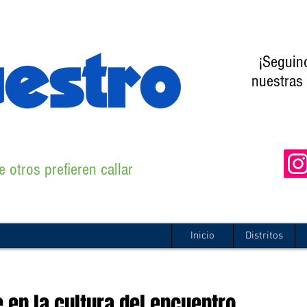
¡Seguin
nuestras 
 otros prefieren callar
Inicio
Distritos
 en la cultura del encuentro