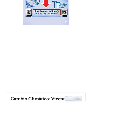
Cambio Climático: Vicente
López adentro, Milei, en
esto ¡afuera!
hace 3 horas