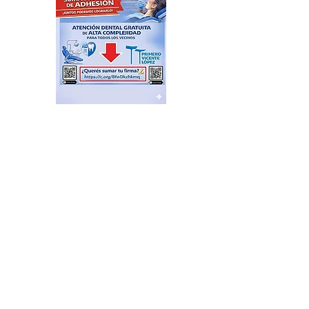
ÚLTIMO MOMENTO: se
cayó la Ley de Tierras por
presión social y falta de