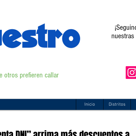
¡Seguin
nuestras 
 otros prefieren callar
Inicio
Distritos
uenta DNI” arrima más descuentos a