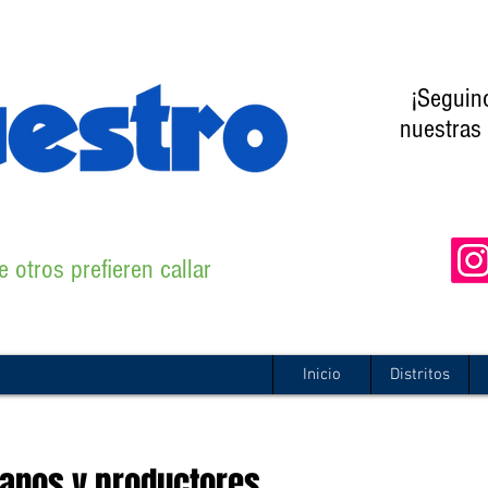
¡Seguin
nuestras 
 otros prefieren callar
Inicio
Distritos
esanos y productores