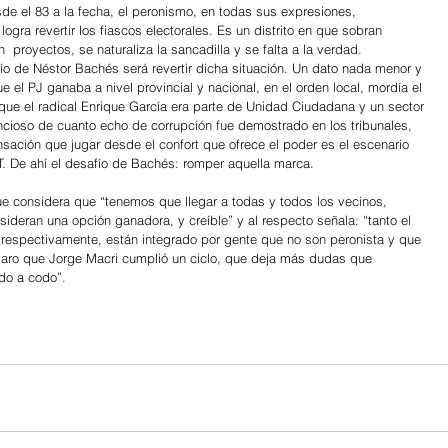
sde el 83 a la fecha, el peronismo, en todas sus expresiones, 
gra revertir los fiascos electorales. Es un distrito en que sobran 
n  proyectos, se naturaliza la sancadilla y se falta a la verdad. 
fío de Néstor Bachés será revertir dicha situación. Un dato nada menor y 
 el PJ ganaba a nivel provincial y nacional, en el orden local, mordía el 
 que el radical Enrique García era parte de Unidad Ciudadana y un sector 
encioso de cuanto echo de corrupción fue demostrado en los tribunales, 
nsación que jugar desde el confort que ofrece el poder es el escenario 
T. De ahí el desafío de Bachés: romper aquella marca. 
ue considera que “tenemos que llegar a todas y todos los vecinos, 
ideran una opción ganadora, y creíble” y al respecto señala: “tanto el 
respectivamente, están integrado por gente que no son peronista y que 
 claro que Jorge Macri cumplió un ciclo, que deja más dudas que 
do a codo”.