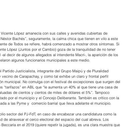
Vicente López amanecía con sus calles y avenidas cubiertas de 
 Néstor Bachés”, seguramente, la calma chica que tienen en vilo a este 
Frente de Todos se refiere, habrá comenzado a mostrar otros síntomas. Si 
ente López (Juntos por el Cambio) goza de la tranquilidad de no tener 
 -al decir de algunos allegados al intendente Macri-, la aparición de los 
evelaron algunos funcionarios municipales a este medio.
Partido Justicialista, integrante del Grupo Maipú y de Pluralidad 
vecino de Carapachay, y como tal exhibe un claro y frontal perfil 
tión municipal. No comulga con el festival de excepciones que surgen del 
s “tarifazos” en ABL que “le aumenta un 40% al que tiene una casa de 
valuadas de cientos y cientos de miles de dólares el 5%”. Tampoco 
tado por el municipio y el Concejo Deliberante. También es crítico con la 
nada a las Pyme y  comercio barrial que lleva adelante el municipio.
plio sector del PJ-FdT, en caso de encabezar una candidatura como la 
 de atravesar el cerco electoral del espacio del cual abreva. Los 
Beccaría en el 2019 (quiere repetir la jugada), es una clara muestra que 