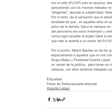
con el sello (PJ-FdT) sólo no alcanza. De
persistiendo con los mismos métodos no lo
"dirigentes", abunda la subjetividad, falta
Por lo tanto, da la sensación que el desa
revelador es que,  en aquellos años en que
polvo de la derrota. Salvo en tiempos en
del peronismo era socio minoritario y sil
nunca logro acceder al poder. Daría la se
que más le asienta a un sector del PJ-Fd
Por lo pronto, Néstor Bachés es de los q
especialmente a aquellos que no nos cons
Grupo Maipú y Pluralidad Vicente López, 
no vienen de la política,  pero tienen en
certezas, con ellos estamos trabajado co
Etiquetas:
Frente de Todos
campaña electoral
Vicente López