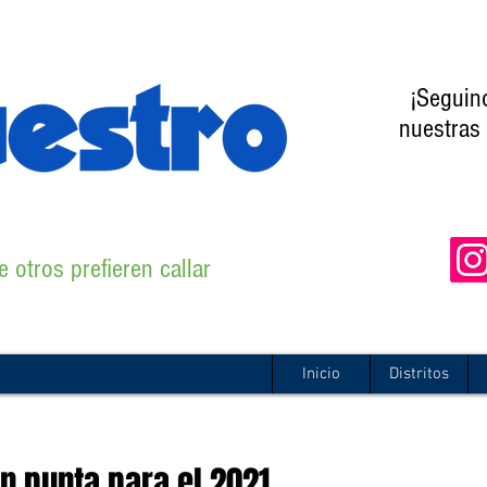
¡Seguin
nuestras 
 otros prefieren callar
Inicio
Distritos
n punta para el 2021