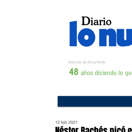
Noticias de Zona Norte
48
años diciendo lo que
12 feb 2021
Néstor Bachés picó e