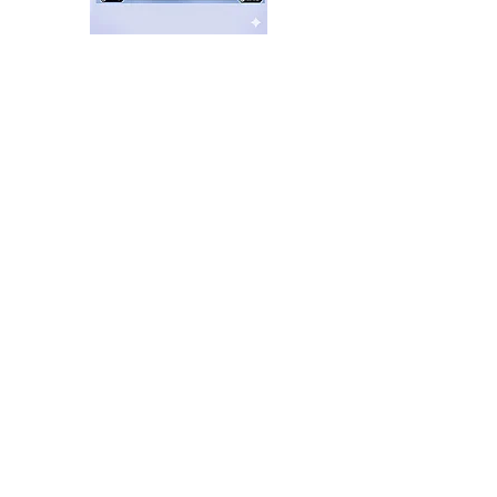
Cortometraje sobre medio
ambiente
hace 57 minutos
Tigre: jóvenes sortean la