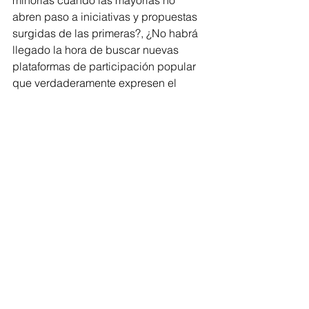
abren paso a iniciativas y propuestas 
surgidas de las primeras?, ¿No habrá 
llegado la hora de buscar nuevas 
plataformas de participación popular 
que verdaderamente expresen el 
sentimiento y latir de las calles?, son, 
simplemente, algunas preguntas que 
surgen, y sin ánimo de profundizar al 
respecto. 
Desgraciadamente, así como están 
configurados los HCD, los municipios 
podrían seguir operando aún si estos 
ámbitos parlamentarios estuviesen 
cerrados. Sólo que este tipo de 
“corrupción”, como definía Jorge Macri 
a las excepciones, no alcanzaría 
mucha notoriedad si no fuera por el rol 
opositor; y la movilización vecinal. Aún 