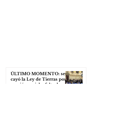
ÚLTIMO MOMENTO: se
cayó la Ley de Tierras por
presión social y falta de
votos
hace 3 horas
Ideal para “héroes" y los
"adornis de la vida":
descuentos en la cuota 4 del