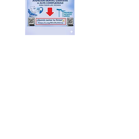
El Sindicato de
Municipales de Vicente
López capacitó sobre
técnicas de RCP
hace 11 horas