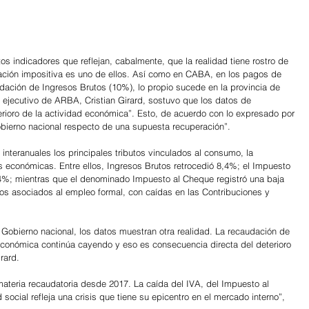
os indicadores que reflejan, cabalmente, que la realidad tiene rostro de 
udación impositiva es uno de ellos. Así como en CABA, en los pagos de 
udación de Ingresos Brutos (10%), lo propio sucede en la provincia de 
r ejecutivo de ARBA, Cristian Girard, sostuvo que los datos de 
ioro de la actividad económica”. Esto, de acuerdo con lo expresado por 
 Gobierno nacional respecto de una supuesta recuperación”.
 interanuales los principales tributos vinculados al consumo, la 
s económicas. Entre ellos, Ingresos Brutos retrocedió 8,4%; el Impuesto 
4%; mientras que el denominado Impuesto al Cheque registró una baja 
os asociados al empleo formal, con caídas en las Contribuciones y 
el Gobierno nacional, los datos muestran otra realidad. La recaudación de 
económica continúa cayendo y eso es consecuencia directa del deterioro 
rard.
materia recaudatoria desde 2017. La caída del IVA, del Impuesto al 
social refleja una crisis que tiene su epicentro en el mercado interno”, 