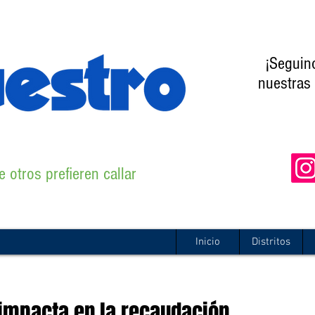
¡Seguin
nuestras 
 otros prefieren callar
Inicio
Distritos
impacta en la recaudación