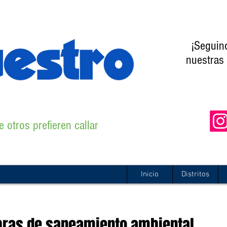
¡Seguin
nuestras 
 otros prefieren callar
Inicio
Distritos
bras de saneamiento ambiental