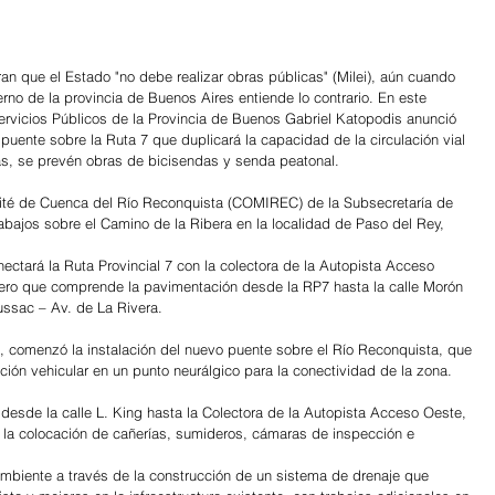
n que el Estado "no debe realizar obras públicas" (Milei), aún cuando 
rno de la provincia de Buenos Aires entiende lo contrario. En este 
 Servicios Públicos de la Provincia de Buenos Gabriel Katopodis anunció 
uente sobre la Ruta 7 que duplicará la capacidad de la circulación vial 
ás, se prevén obras de bicisendas y senda peatonal.
mité de Cuenca del Río Reconquista (COMIREC) de la Subsecretaría de 
abajos sobre el Camino de la Ribera en la localidad de Paso del Rey, 
ctará la Ruta Provincial 7 con la colectora de la Autopista Acceso 
mero que comprende la pavimentación desde la RP7 hasta la calle Morón 
roussac – Av. de La Rivera.
 comenzó la instalación del nuevo puente sobre el Río Reconquista, que 
ación vehicular en un punto neurálgico para la conectividad de la zona.
esde la calle L. King hasta la Colectora de la Autopista Acceso Oeste, 
 la colocación de cañerías, sumideros, cámaras de inspección e 
ambiente a través de la construcción de un sistema de drenaje que 