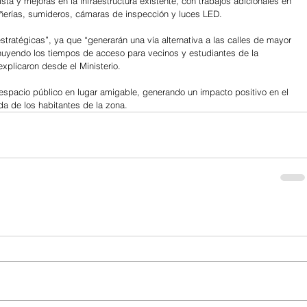
sta y mejoras en la infraestructura existente, con trabajos adicionales en 
añerías, sumideros, cámaras de inspección y luces LED.
tratégicas”, ya que “generarán una vía alternativa a las calles de mayor 
minuyendo los tiempos de acceso para vecinos y estudiantes de la 
plicaron desde el Ministerio.
espacio público en lugar amigable, generando un impacto positivo en el 
ida de los habitantes de la zona.