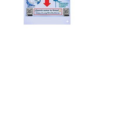
Teatro Otamendi: una
agenda soñada y pensada a
lo grande
hace 7 minutos