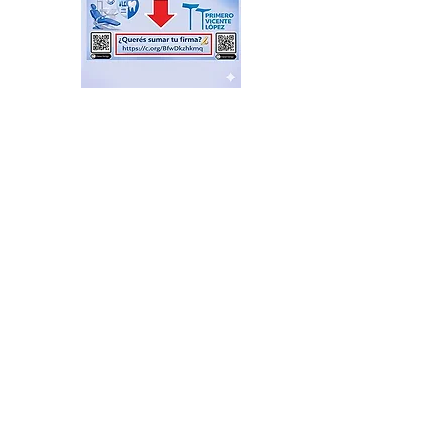
Plazas Activas: agenda de
actividades recreativas,
libres y gratuitas
hace 2 horas