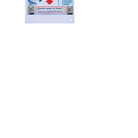
ÚLTIMO MOMENTO: se
cayó la Ley de Tierras por
presión social y falta de
votos
hace 3 horas