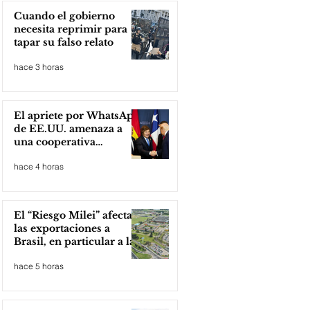
Cuando el gobierno
necesita reprimir para
tapar su falso relato
hace 3 horas
El apriete por WhatsApp
de EE.UU. amenaza a
una cooperativa
argentina para boicotear
hace 4 horas
a Huawei
El “Riesgo Milei” afecta
las exportaciones a
Brasil, en particular a la
industria automotriz de
hace 5 horas
la provincia