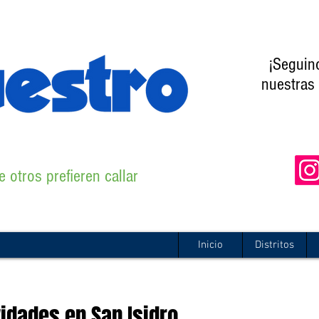
¡Seguin
nuestras 
 otros prefieren callar
Inicio
Distritos
vidades en San Isidro