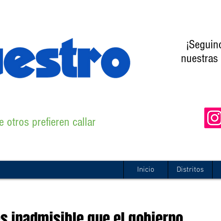
¡Seguin
nuestras 
 otros prefieren callar
Inicio
Distritos
s inadmisible que el gobierno