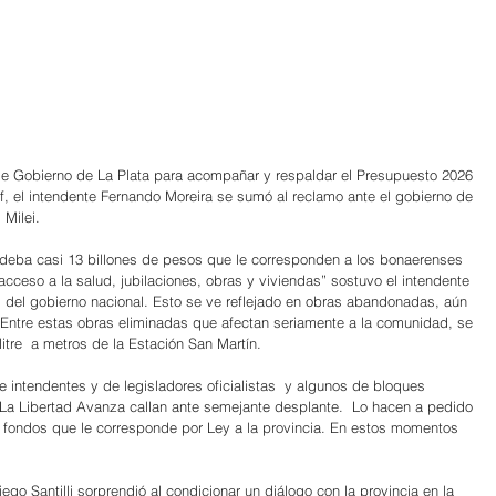
de Gobierno de La Plata para acompañar y respaldar el Presupuesto 2026 
f, el intendente Fernando Moreira se sumó al reclamo ante el gobierno de 
 Milei.
 deba casi 13 billones de pesos que le corresponden a los bonaerenses 
acceso a la salud, jubilaciones, obras y viviendas” sostuvo el intendente 
 del gobierno nacional. Esto se ve reflejado en obras abandonadas, aún 
Entre estas obras eliminadas que afectan seriamente a la comunidad, se 
Mitre  a metros de la Estación San Martín.
 intendentes y de legisladores oficialistas  y algunos de bloques 
 La Libertad Avanza callan ante semejante desplante.  Lo hacen a pedido 
 fondos que le corresponde por Ley a la provincia. En estos momentos 
iego Santilli sorprendió al condicionar un diálogo con la provincia en la 