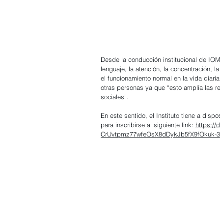
Desde la conducción institucional de IOM
lenguaje, la atención, la concentración, l
el funcionamiento normal en la vida diari
otras personas ya que “esto amplía las r
sociales”.  
En este sentido, el Instituto tiene a dispo
para inscribirse al siguiente link: 
https:/
CrUvtpmz77wfeOsX8dDykJb5fX9fOkuk-3