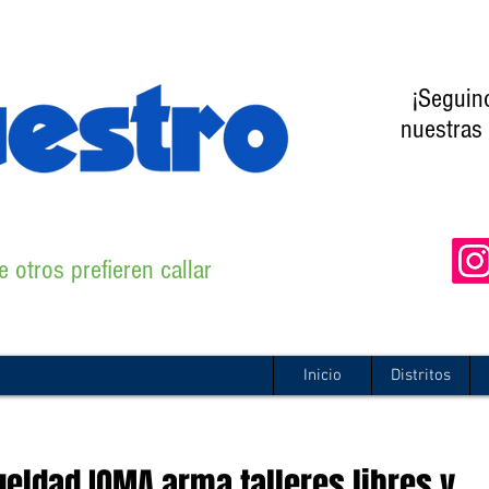
¡Seguin
nuestras 
 otros prefieren callar
Inicio
Distritos
ueldad IOMA arma talleres libres y