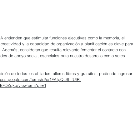
A entienden que estimular funciones ejecutivas como la memoria, el 
a creatividad y la capacidad de organización y planificación es clave para 
a. Además, consideran que resulta relevante fomentar el contacto con 
edes de apoyo social, esenciales para nuestro desarrollo como seres 
sición de todos los afiliados talleres libres y gratuitos, pudiendo ingresar 
/docs.google.com/forms/d/e/1FAIpQLSf_fUIR-
EFDZqkg/viewform?pli=1