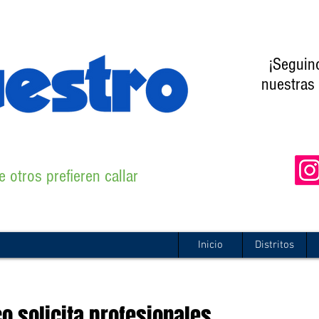
¡Seguin
nuestras 
 otros prefieren callar
Inicio
Distritos
o solicita profesionales