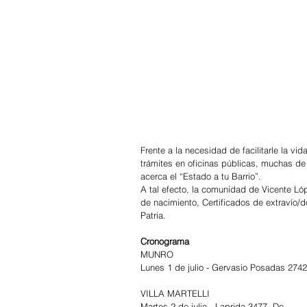
Frente a la necesidad de facilitarle la vid
trámites en oficinas públicas, muchas de e
acerca el “Estado a tu Barrio”.
A tal efecto, la comunidad de Vicente Lóp
de nacimiento, Certificados de extravío/dom
Patria.
Cronograma
MUNRO
Lunes 1 de julio - Gervasio Posadas 2742
VILLA MARTELLI
Martes 2 de julio - Laprida 3477. De