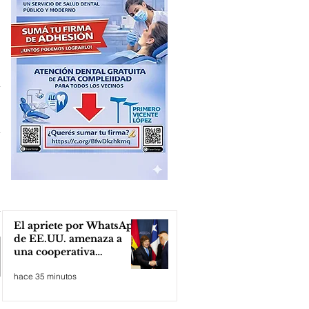
El apriete por WhatsApp
de EE.UU. amenaza a
una cooperativa
argentina para boicotear
hace 35 minutos
a Huawei