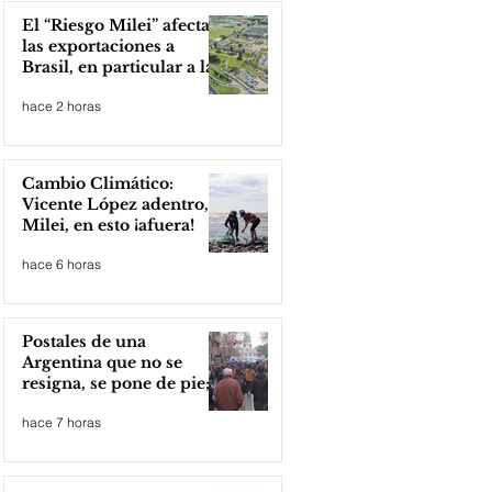
El “Riesgo Milei” afecta
las exportaciones a
Brasil, en particular a la
industria automotriz de
hace 2 horas
la provincia
Cambio Climático:
Vicente López adentro,
Milei, en esto ¡afuera!
hace 6 horas
Postales de una
Argentina que no se
resigna, se pone de pie;
Zona Norte presente
hace 7 horas