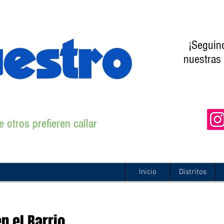
¡Seguin
nuestras 
 otros prefieren callar
Inicio
Distritos
n el Barrio