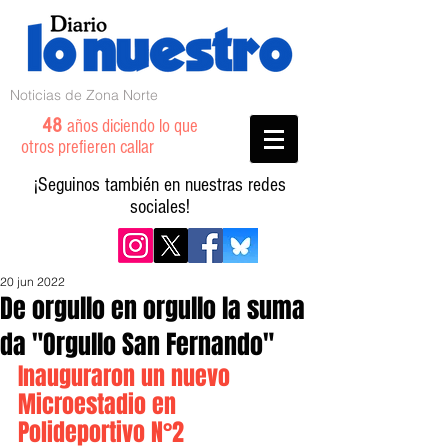
Noticias de Zona Norte
48
años diciendo lo que
otros prefieren callar
¡Seguinos también en nuestras redes
sociales!
20 jun 2022
De orgullo en orgullo la suma
da "Orgullo San Fernando"
Inauguraron un nuevo 
Microestadio en 
Polideportivo N°2