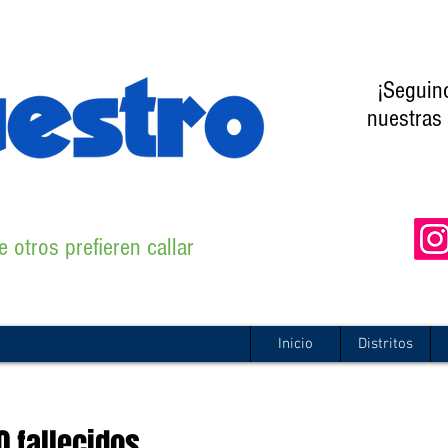
¡Seguin
nuestras 
 otros prefieren callar
Inicio
Distritos
0 fallecidos