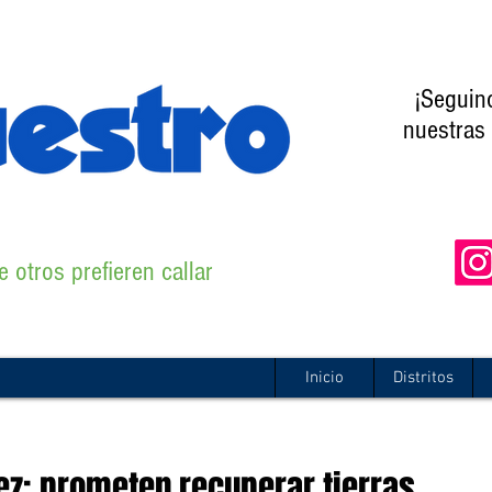
¡Seguin
nuestras 
 otros prefieren callar
Inicio
Distritos
ez: prometen recuperar tierras