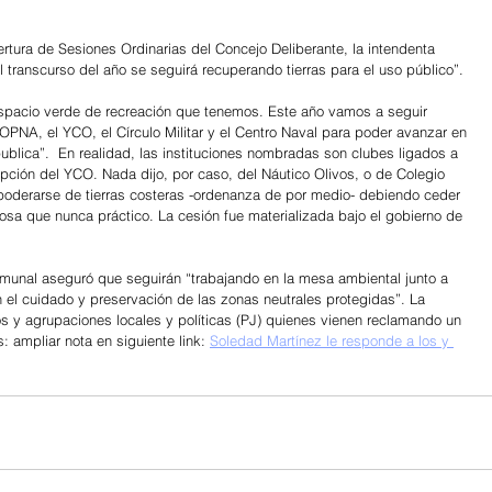
rtura de Sesiones Ordinarias del Concejo Deliberante, la intendenta 
transcurso del año se seguirá recuperando tierras para el uso público”. 
l espacio verde de recreación que tenemos. Este año vamos a seguir 
PNA, el YCO, el Círculo Militar y el Centro Naval para poder avanzar en 
lica”.  En realidad, las instituciones nombradas son clubes ligados a 
pción del YCO. Nada dijo, por caso, del Náutico Olivos, o de Colegio 
oderarse de tierras costeras -ordenanza de por medio- debiendo ceder 
sa que nunca práctico. La cesión fue materializada bajo el gobierno de 
munal aseguró que seguirán “trabajando en la mesa ambiental junto a 
n el cuidado y preservación de las zonas neutrales protegidas”. La 
os y agrupaciones locales y políticas (PJ) quienes vienen reclamando un 
 ampliar nota en siguiente link: 
Soledad Martínez le responde a los y 