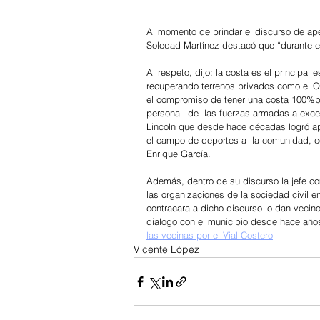
Al momento de brindar el discurso de ape
Soledad Martínez destacó que “durante el 
Al respeto, dijo: la costa es el principa
recuperando terrenos privados como el CO
el compromiso de tener una costa 100%pub
personal  de  las fuerzas armadas a exce
Lincoln que desde hace décadas logró ap
el campo de deportes a  la comunidad, co
Enrique García.
Además, dentro de su discurso la jefe co
las organizaciones de la sociedad civil e
contracara a dicho discurso lo dan vecin
dialogo con el municipio desde hace años:
las vecinas por el Vial Costero
Vicente López