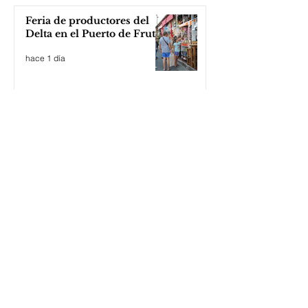
Feria de productores del
Delta en el Puerto de Frutos
hace 1 día
Katopodis le tiró con un
ladrillo a Milei, ¡el Javo ni
se inmutó!
hace 1 día
Teatro Otamendi: una
agenda soñada y pensada a
lo grande
hace 1 día