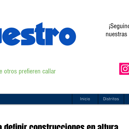
¡Seguin
nuestras 
 otros prefieren callar
Inicio
Distritos
a definir construcciones en altura