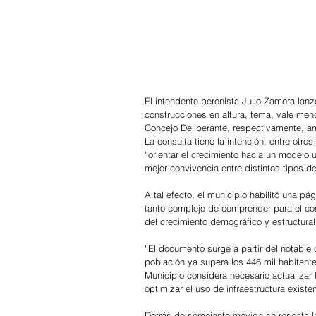
El intendente peronista Julio Zamora lan
construcciones en altura, tema, vale menci
Concejo Deliberante, respectivamente, am
La consulta tiene la intención, entre otr
“orientar el crecimiento hacia un modelo
mejor convivencia entre distintos tipos de
A tal efecto, el municipio habilitó una p
tanto complejo de comprender para el com
del crecimiento demográfico y estructural
“El documento surge a partir del notable 
población ya supera los 446 mil habitante
Municipio considera necesario actualizar l
optimizar el uso de infraestructura exist
Detrás de semejante movida se rescata l