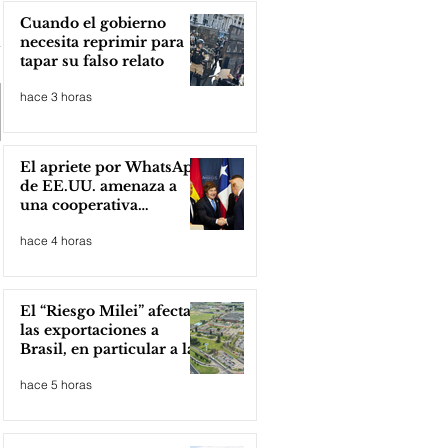
Cuando el gobierno
necesita reprimir para
tapar su falso relato
hace 3 horas
El apriete por WhatsApp
de EE.UU. amenaza a
una cooperativa
argentina para boicotear
hace 4 horas
a Huawei
El “Riesgo Milei” afecta
las exportaciones a
Brasil, en particular a la
industria automotriz de
hace 5 horas
la provincia