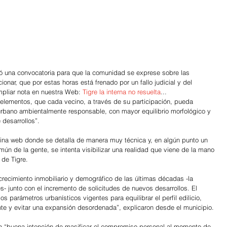
zó una convocatoria para que la comunidad se exprese sobre las 
onar, que por estas horas está frenado por un fallo judicial y del 
pliar nota en nuestra Web: 
Tigre la interna no resuelta
... 
os elementos, que cada vecino, a través de su participación, pueda 
 urbano ambientalmente responsable, con mayor equilibrio morfológico y 
 desarrollos”.
ágina web donde se detalla de manera muy técnica y, en algún punto un 
ún de la gente, se intenta visibilizar una realidad que viene de la mano 
 de Tigre.
crecimiento inmobiliario y demográfico de las últimas décadas -la 
s- junto con el incremento de solicitudes de nuevos desarrollos. El 
os parámetros urbanísticos vigentes para equilibrar el perfil edilicio, 
ente y evitar una expansión desordenada”, explicaron desde el municipio.
a “buena intención de masificar el compromiso personal al momento de 