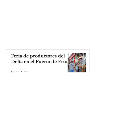
Feria de productores del
Delta en el Puerto de Frutos
hace 1 día
Katopodis le tiró con un
ladrillo a Milei, ¡el Javo ni
se inmutó!
hace 1 día