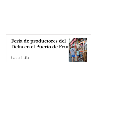
Feria de productores del
Delta en el Puerto de Frutos
hace 1 día
Katopodis le tiró con un
ladrillo a Milei, ¡el Javo ni
se inmutó!
hace 1 día
Teatro Otamendi: una