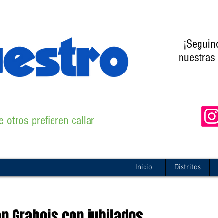
¡Seguin
nuestras 
 otros prefieren callar
Inicio
Distritos
an Grabois con jubilados