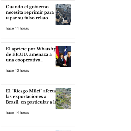
Cuando el gobierno
necesita reprimir para
tapar su falso relato
hace 11 horas
El apriete por WhatsApp
de EE.UU. amenaza a
una cooperativa
argentina para boicotear
hace 13 horas
a Huawei
El “Riesgo Milei” afecta
las exportaciones a
Brasil, en particular a la
industria automotriz de
hace 14 horas
la provincia