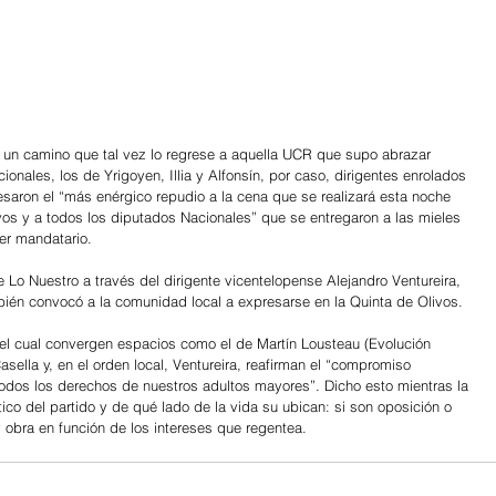
 un camino que tal vez lo regrese a aquella UCR que supo abrazar 
ionales, los de Yrigoyen, Illia y Alfonsín, por caso, dirigentes enrolados 
esaron el “más enérgico repudio a la cena que se realizará esta noche 
ivos y a todos los diputados Nacionales” que se entregaron a las mieles 
mer mandatario.
Lo Nuestro a través del dirigente vicentelopense Alejandro Ventureira, 
ién convocó a la comunidad local a expresarse en la Quinta de Olivos.
 el cual convergen espacios como el de Martín Lousteau (Evolución 
ella y, en el orden local, Ventureira, reafirman el “compromiso 
 todos los derechos de nuestros adultos mayores”. Dicho esto mientras la 
tico del partido y de qué lado de la vida su ubican: si son oposición o 
 obra en función de los intereses que regentea.