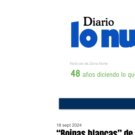
Noticias de Zona Norte
48
años diciendo lo que
18 sept 2024
“Boinas blancas” de 