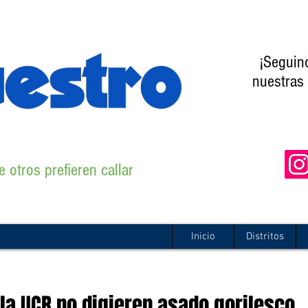
¡Seguin
nuestras 
 otros prefieren callar
Inicio
Distritos
la UCR no digieren asado gorilesco