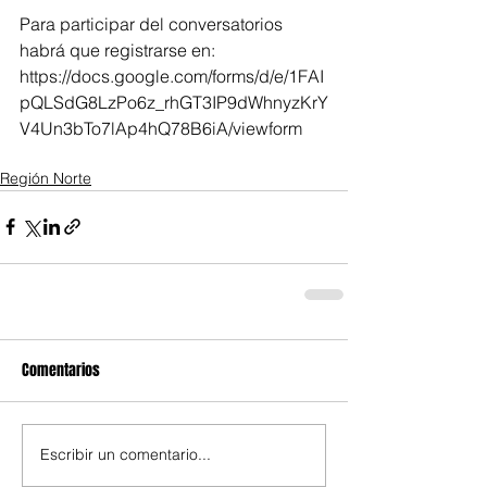
Para participar del conversatorios 
habrá que registrarse en:
https://docs.google.com/forms/d/e/1FAI
pQLSdG8LzPo6z_rhGT3IP9dWhnyzKrY
V4Un3bTo7lAp4hQ78B6iA/viewform
Región Norte
Comentarios
Escribir un comentario...