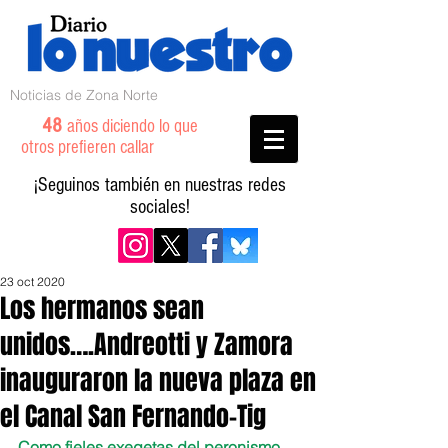
Noticias de Zona Norte
48
años diciendo lo que
otros prefieren callar
¡Seguinos también en nuestras redes
sociales!
23 oct 2020
Los hermanos sean
unidos….Andreotti y Zamora
inauguraron la nueva plaza en
el Canal San Fernando-Tig
Como fieles exegetas del peronismo, 