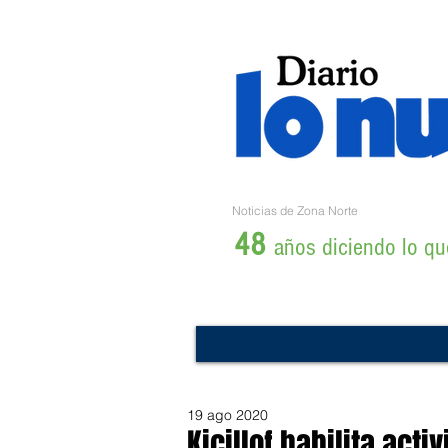
Noticias de Zona Norte
48
años diciendo lo que
19 ago 2020
Kicillof habilita act