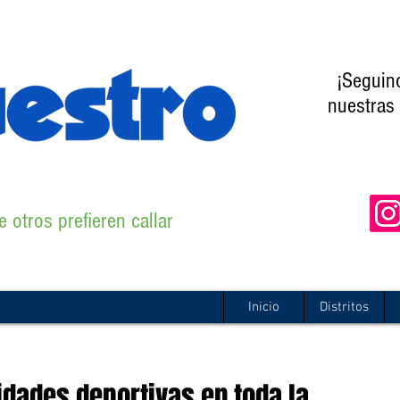
¡Seguin
nuestras 
 otros prefieren callar
Inicio
Distritos
ividades deportivas en toda la