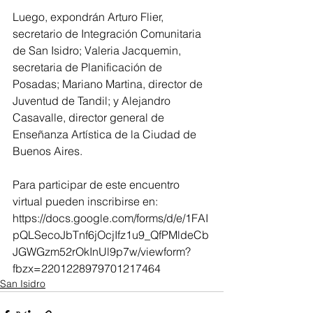
Luego, expondrán Arturo Flier, 
secretario de Integración Comunitaria 
de San Isidro; Valeria Jacquemin, 
secretaria de Planificación de 
Posadas; Mariano Martina, director de 
Juventud de Tandil; y Alejandro 
Casavalle, director general de 
Enseñanza Artística de la Ciudad de 
Buenos Aires.
Para participar de este encuentro 
virtual pueden inscribirse en: 
https://docs.google.com/forms/d/e/1FAI
pQLSecoJbTnf6jOcjIfz1u9_QfPMldeCb
JGWGzm52rOkInUl9p7w/viewform?
fbzx=2201228979701217464
San Isidro