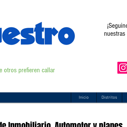
¡Seguin
nuestras 
 otros prefieren callar
Inicio
Distritos
e Inmobiliario, Automotor y planes