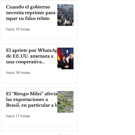
Cuando el gobierno
necesita reprimir para
tapar su falso relato
hace 15 horas
El apriete por WhatsApp
de EE.UU. amenaza a
una cooperativa
argentina para boicotear
hace 16 horas
a Huawei
El “Riesgo Milei” afecta
las exportaciones a
Brasil, en particular a la
industria automotriz de
hace 17 horas
la provincia