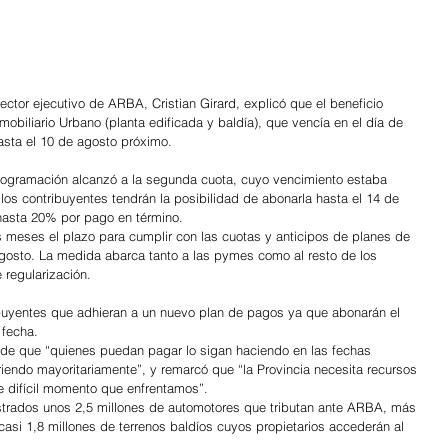
ector ejecutivo de ARBA, Cristian Girard, explicó que el beneficio 
mobiliario Urbano (planta edificada y baldía), que vencía en el día de 
asta el 10 de agosto próximo.
programación alcanzó a la segunda cuota, cuyo vencimiento estaba 
 los contribuyentes tendrán la posibilidad de abonarla hasta el 14 de 
hasta 20% por pago en término.
eses el plazo para cumplir con las cuotas y anticipos de planes de 
gosto. La medida abarca tanto a las pymes como al resto de los 
regularización.
ibuyentes que adhieran a un nuevo plan de pagos ya que abonarán el 
 fecha.
a de que “quienes puedan pagar lo sigan haciendo en las fechas 
riendo mayoritariamente”, y remarcó que “la Provincia necesita recursos 
e difícil momento que enfrentamos”.
istrados unos 2,5 millones de automotores que tributan ante ARBA, más 
asi 1,8 millones de terrenos baldíos cuyos propietarios accederán al 