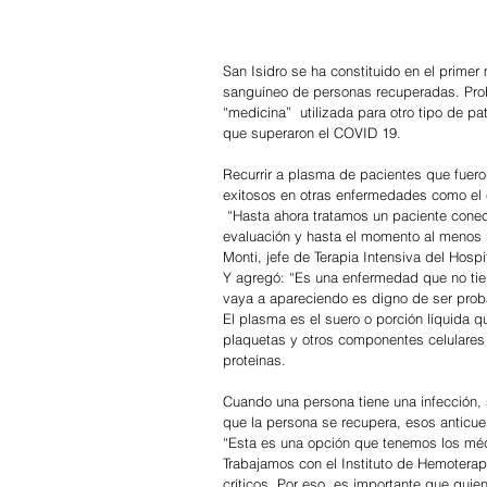
San Isidro se ha constituido en el prime
sanguíneo de personas recuperadas. Proba
“medicina”  utilizada para otro tipo de 
que superaron el COVID 19.
Recurrir a plasma de pacientes que fuero
exitosos en otras enfermedades como el 
 “Hasta ahora tratamos un paciente conectado a respirador con dos transfusiones de plasma. Está en constante 
evaluación y hasta el momento al menos no
Monti, jefe de Terapia Intensiva del Hospi
Y agregó: “Es una enfermedad que no tie
vaya a apareciendo es digno de ser proba
El plasma es el suero o porción líquida 
plaquetas y otros componentes celulares d
proteínas.
Cuando una persona tiene una infección,
que la persona se recupera, esos antic
“Esta es una opción que tenemos los médi
Trabajamos con el Instituto de Hemoterapi
críticos. Por eso, es importante que qu