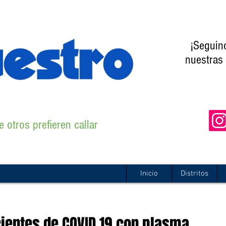
¡Seguin
nuestras 
 otros prefieren callar
Inicio
Distritos
acientes de COVID 19 con plasma