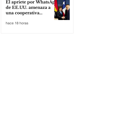
El apriete por WhatsApp
de EE.UU. amenaza a
una cooperativa
argentina para boicotear
hace 18 horas
a Huawei