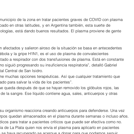
r municipio de la zona en tratar pacientes graves de COVID con plasma 
do en otras latitudes, y en Argentina también, esta suerte de 
patologías, está dando buenos resultados. El plasma proviene de gente 
n afectados y salieron airoso de la situación se basa en antecedentes 
ébola y la gripe H1N1, es el uso de plasma de convalecientes
 siguió progresando su insuficiencia respiratoria”, detalló Gabriel 
tal Central de San Isidro.
ne muchas opciones terapéuticas. Así que cualquier tratamiento que 
do para salvar la vida de los pacientes”.
que queda después de que se hayan removido los glóbulos rojos, las 
e la sangre. Ese líquido contiene agua, sales, anticuerpos y otras 
 su organismo reacciona creando anticuerpos para defenderse. Una vez 
uerpos quedan almacenados en el plasma durante semanas o incluso años.
cos para tratar a pacientes críticos que puede ser efectiva como no. 
a de La Plata quien nos envía el plasma para aplicarlo en pacientes 
ien se haya recuperado se acerque a donar para que podamos seguir 