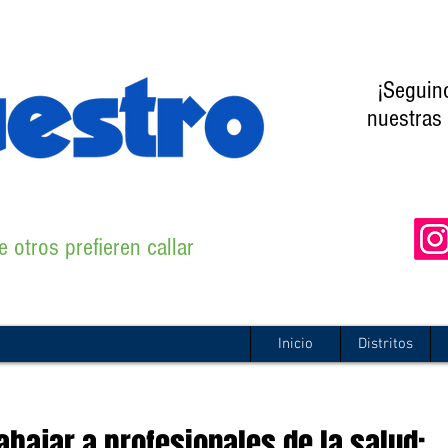
¡Seguin
nuestras 
 otros prefieren callar
Inicio
Distritos
rabajar a profesionales de la salud: