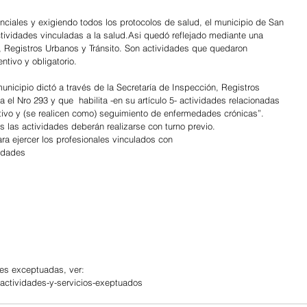
nciales y exigiendo todos los protocolos de salud, el municipio de San 
 actividades vinculadas a la salud.Asi quedó reflejado mediante una 
n, Registros Urbanos y Tránsito. Son actividades que quedaron 
ntivo y obligatorio.
unicipio dictó a través de la Secretaría de Inspección, Registros 
a el Nro 293 y que  habilita -en su artículo 5- actividades relacionadas 
tivo y (se realicen como) seguimiento de enfermedades crónicas”.
 las actividades deberán realizarse con turno previo.
a ejercer los profesionales vinculados con
lidades
es exceptuadas, ver: 
/actividades-y-servicios-exeptuados