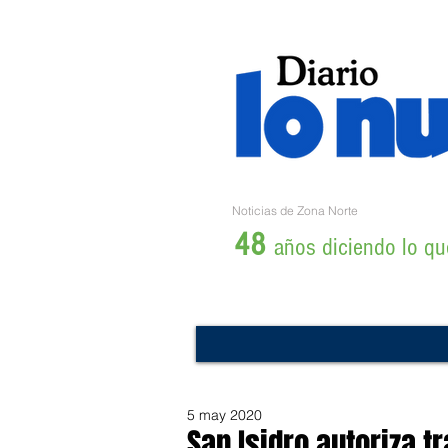
Noticias de Zona Norte
48
años diciendo lo que
5 may 2020
San Isidro autoriza t