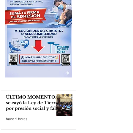
ÚLTIMO MOMENTO:
se cayó la Ley de Tierras
por presión social y falta
de votos
hace 9 horas