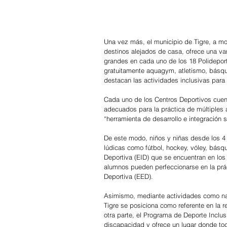
Una vez más, el municipio de Tigre, a mo
destinos alejados de casa, ofrece una va
grandes en cada uno de los 18 Polideport
gratuitamente aquagym, atletismo, básque
destacan las actividades inclusivas par
Cada uno de los Centros Deportivos cuen
adecuados para la práctica de múltiples a
“herramienta de desarrollo e integración 
De este modo, niños y niñas desde los 4 
lúdicas como fútbol, hockey, vóley, básque
Deportiva (EID) que se encuentran en los 
alumnos pueden perfeccionarse en la prác
Deportiva (EED).
Asimismo, mediante actividades como nat
Tigre se posiciona como referente en la r
otra parte, el Programa de Deporte Inclu
discapacidad y ofrece un lugar donde to