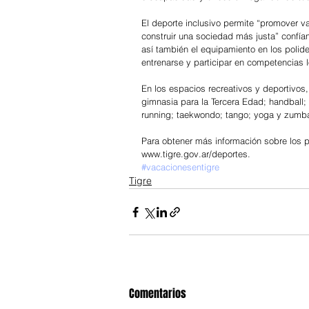
El deporte inclusivo permite “promover v
construir una sociedad más justa” confía
así también el equipamiento en los polid
entrenarse y participar en competencias 
En los espacios recreativos y deportivos
gimnasia para la Tercera Edad; handball; h
running; taekwondo; tango; yoga y zumba,
Para obtener más información sobre los po
www.tigre.gov.ar/deportes.
#vacacionesentigre
Tigre
Comentarios