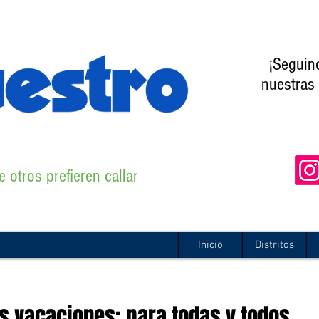
¡Seguin
nuestras 
 otros prefieren callar
Inicio
Distritos
as vacaciones; para todas y todos