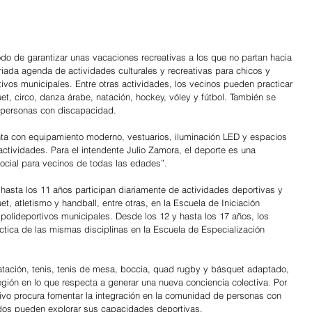
do de garantizar unas vacaciones recreativas a los que no partan hacia 
riada agenda de actividades culturales y recreativas para chicos y 
ivos municipales. Entre otras actividades, los vecinos pueden practicar 
t, circo, danza árabe, natación, hockey, vóley y fútbol. También se 
a personas con discapacidad.
ta con equipamiento moderno, vestuarios, iluminación LED y espacios 
ctividades. Para el intendente Julio Zamora, el deporte es una  
social para vecinos de todas las edades”.
hasta los 11 años participan diariamente de actividades deportivas y 
t, atletismo y handball, entre otras, en la Escuela de Iniciación 
polideportivos municipales. Desde los 12 y hasta los 17 años, los 
tica de las mismas disciplinas en la Escuela de Especialización 
ación, tenis, tenis de mesa, boccia, quad rugby y básquet adaptado, 
egión en lo que respecta a generar una nueva conciencia colectiva. Por 
sivo procura fomentar la integración en la comunidad de personas con 
dos pueden explorar sus capacidades deportivas.