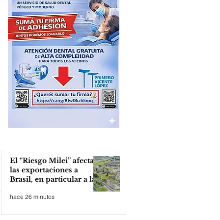
El “Riesgo Milei” afecta
las exportaciones a
Brasil, en particular a la
industria automotriz de
hace 26 minutos
la provincia