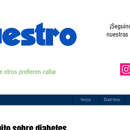
¡Seguin
nuestras 
 otros prefieren callar
Inicio
Distritos
tuito,sobre diabetes