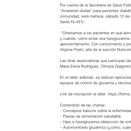
Por cuenta de la Secretaría de Salud Públi
“Aclarando dudas” para pacientes diabétic
comunidad, será mañana, sábado 12 de oct
Santa Fe 431).
 “Orientamos a los pacientes en qué alimentos elegir, a qué hora controlar la glucemia, qué ejercicio deben hacer 
y cuándo, cómo evitar una hipoglucemia 
aprovechamiento. Con conocimiento y prác
Virginia Prieto, jefa de la sección Nutrici
Las otras especialistas que participan de
María Elena Rodríguez, Olimpia Giagnori
En el taller, además, se realizan ejercic
equipos de control de glucemia y técnica 
Link de inscripción al taller: https://f
Contendido de las charlas:
– Conceptos básicos sobre la enfermeda
– Pautas de alimentación saludable.
– Hipo e hiperglucemia (detección de sín
– Automonitoreo glucémico (¿cómo, cuán