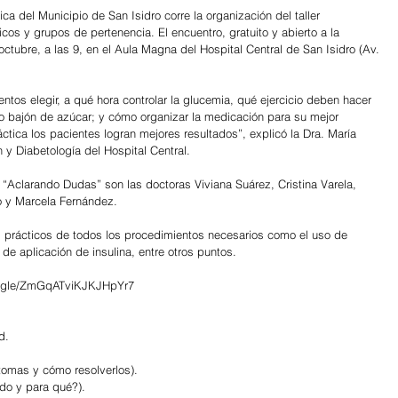
ca del Municipio de San Isidro corre la organización del taller 
os y grupos de pertenencia. El encuentro, gratuito y abierto a la 
ubre, a las 9, en el Aula Magna del Hospital Central de San Isidro (Av. 
o bajón de azúcar; y cómo organizar la medicación para su mejor 
tica los pacientes logran mejores resultados”, explicó la Dra. María 
ón y Diabetología del Hospital Central.
 “Aclarando Dudas” son las doctoras Viviana Suárez, Cristina Varela, 
o y Marcela Fernández.
ios prácticos de todos los procedimientos necesarios como el uso de 
de aplicación de insulina, entre otros puntos.
orms.gle/ZmGqATviKJKJHpYr7
d.
tomas y cómo resolverlos).
do y para qué?).