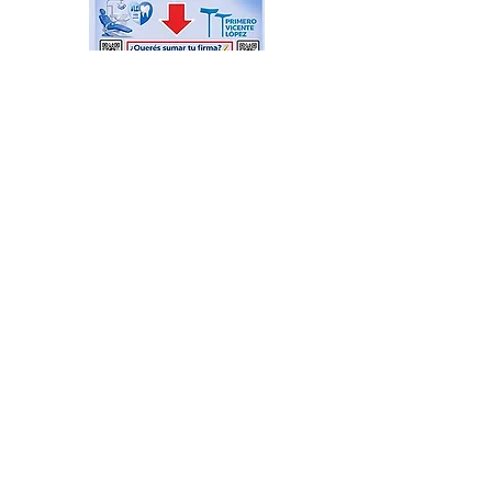
Widget Didn’t Load
Check your internet and refresh
this page.
If that doesn’t work, contact us.