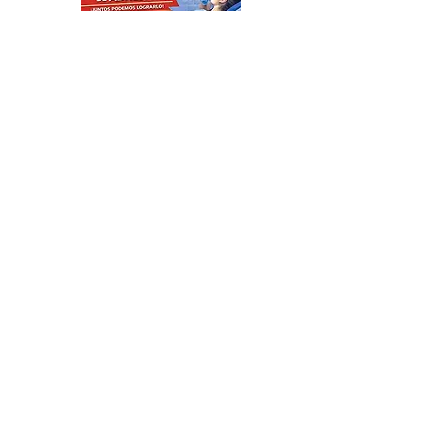
Katopodis le tiró con un
ladrillo a Milei, ¡el Javo ni
se inmutó!