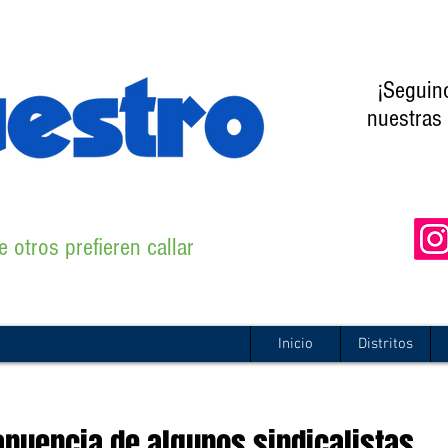
¡Seguin
nuestras 
 otros prefieren callar
Inicio
Distritos
anuencia de algunos sindicalistas,