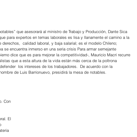
notables” que asesorará al ministro de Trabajo y Producción, Dante Sica 
o que para expertos en temas laborales es lisa y llanamente el camino a la 
e derechos,  calidad laboral, y baja salarial; es el modelo Chileno; 
pa se encuentra inmerso en una seria crisis Para armar semejante 
bierno dice que es para mejorar la competitividad-, Mauricio Macri recurre 
istas que a esta altura de la vida están más cerca de la poltrona 
efender  los intereses de los trabajadores.  De acuerdo con la 
co hombre de Luis Barrionuevo, presidirá la mesa de notables.
 
o. Con 
ral. El 
o 
teria 