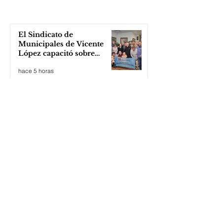
El Sindicato de
Municipales de Vicente
López capacitó sobre
técnicas de RCP
hace 5 horas
Cortometraje sobre medio
ambiente
hace 6 horas
Tigre: jóvenes sortean la
violencia institucional,
apuestan a la cultura del
amor