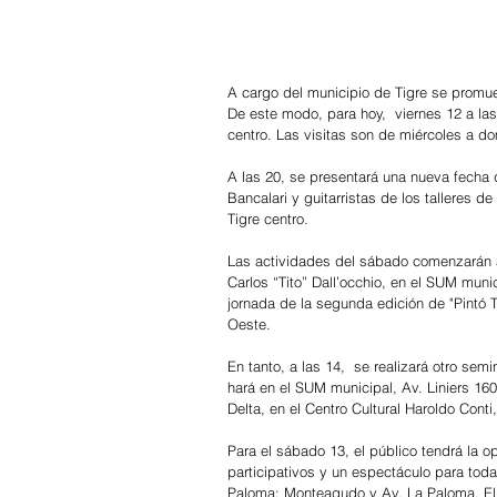
A cargo del municipio de Tigre se promuev
De este modo, para hoy,  viernes 12 a las
centro. Las visitas son de miércoles a do
A las 20, se presentará una nueva fecha de
Bancalari y guitarristas de los talleres d
Tigre centro. 
Las actividades del sábado comenzarán a 
Carlos “Tito” Dall’occhio, en el SUM munic
jornada de la segunda edición de "Pintó T
Oeste.
En tanto, a las 14,  se realizará otro sem
hará en el SUM municipal, Av. Liniers 1601
Delta, en el Centro Cultural Haroldo Cont
Para el sábado 13, el público tendrá la op
participativos y un espectáculo para toda 
Paloma; Monteagudo y Av. La Paloma, El 