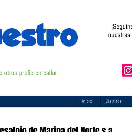
¡Seguin
nuestras 
 otros prefieren callar
Inicio
Distritos
esalojo de Marina del Norte s.a