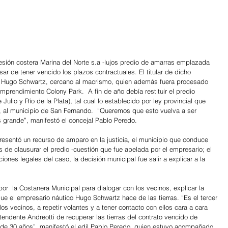
cesión costera Marina del Norte s.a -lujos predio de amarras emplazada 
ar de tener vencido los plazos contractuales. El titular de dicho 
o Hugo Schwartz, cercano al macrismo, quien además fuera procesado 
prendimiento Colony Park.  A fin de año debía restituir el predio 
Julio y Río de la Plata), tal cual lo establecido por ley provincial que 
o, al municipio de San Fernando.  “Queremos que esto vuelva a ser 
 grande”, manifestó el concejal Pablo Peredo.
resentó un recurso de amparo en la justicia, el municipio que conduce 
de clausurar el predio -cuestión que fue apelada por el empresario; el 
iones legales del caso, la decisión municipal fue salir a explicar a la 
 por  la Costanera Municipal para dialogar con los vecinos, explicar la 
que el empresario náutico Hugo Schwartz hace de las tierras. “Es el tercer 
s vecinos, a repetir volantes y a tener contacto con ellos cara a cara 
ntendente Andreotti de recuperar las tierras del contrato vencido de 
 de 30 años”, manifestó el edil Pablo Peredo, quien estuvo acompañado 