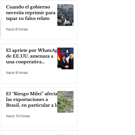
Cuando el gobierno
necesita reprimir para
tapar su falso relato
hace 8 horas
El apriete por WhatsApp
de EE.UU. amenaza a
una cooperativa
argentina para boicotear
hace 9 horas
a Huawei
El “Riesgo Milei” afecta
las exportaciones a
Brasil, en particular a la
industria automotriz de
hace 10 horas
la provincia