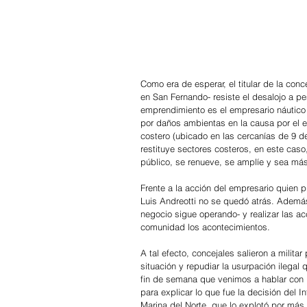
Como era de esperar, el titular de la con
en San Fernando- resiste el desalojo a pes
emprendimiento es el empresario náutic
por daños ambientas en la causa por el em
costero (ubicado en las cercanías de 9 de 
restituye sectores costeros, en este cas
público, se renueve, se amplíe y sea más
Frente a la acción del empresario quien p
Luis Andreotti no se quedó atrás. Además 
negocio sigue operando- y realizar las acc
comunidad los acontecimientos.
A tal efecto, concejales salieron a militar
situación y repudiar la usurpación ilegal 
fin de semana que venimos a hablar con lo
para explicar lo que fue la decisión del I
Marina del Norte, que lo explotó por más