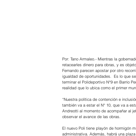
Por: Tano Armaleo.- Mientras la gobernado
retacearles dinero para obras, y es objet
Fernando parecen apostar por otro recorrid
igualdad de oportunidades.  Es lo que s
terminar el Polideportivo N°9 en Barrio P
realidad que lo ubica como el primer muni
“Nuestra política de contención e inclusi
también va a estar el N° 10, que va a est
Andreotti al momento de acompañar al jef
observar el avance de las obras.
El nuevo Poli tiene playón de hormigón m
administrativa. Además, habrá una plaza 