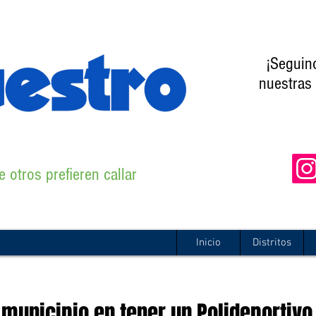
¡Seguin
nuestras 
 otros prefieren callar
Inicio
Distritos
municipio en tener un Polideportivo